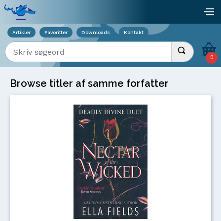
Viser overlay for indkøbskurv
åb
Artikler
Favoritter
Downloads
Kontakt
Indtast søgeord
Udfør søgnin
0
Browse titler af samme forfatter