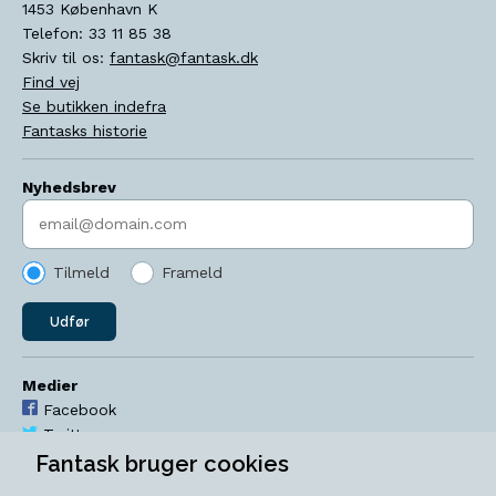
1453
København K
Telefon:
33 11 85 38
Skriv til os:
fantask@fantask.dk
Find vej
Se butikken indefra
Fantasks historie
Nyhedsbrev
Indtast søgeord
Tilmeld
Frameld
Udfør
Medier
Facebook
Twitter
YouTube
Fantask bruger cookies
Instagram