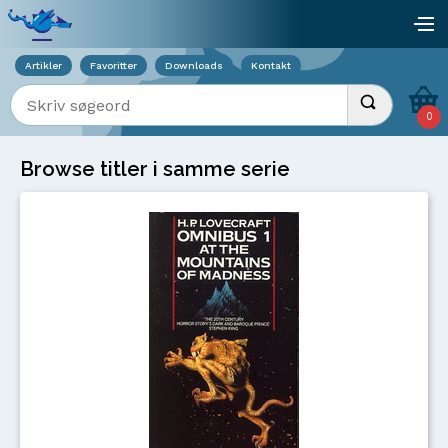
Viser overlay for indkøbskurv
åb
Artikler
Favoritter
Downloads
Kontakt
Indtast søgeord
Udfør søgnin
0
Browse titler i samme serie