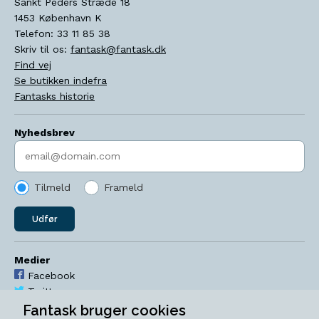
Sankt Peders Stræde 18
1453
København K
Telefon:
33 11 85 38
Skriv til os:
fantask@fantask.dk
Find vej
Se butikken indefra
Fantasks historie
Nyhedsbrev
Indtast søgeord
Tilmeld
Frameld
Udfør
Medier
Facebook
Twitter
YouTube
Fantask bruger cookies