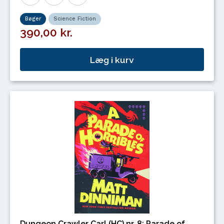
Bøger
Science Fiction
390,00 kr.
Læg i kurv
Dungeon Crawler Carl (HC) nr. 8: Parade of