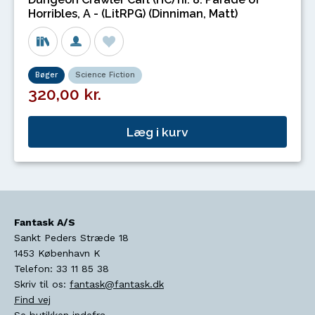
Horribles, A - (LitRPG) (Dinniman, Matt)
Bøger
Science Fiction
320,00 kr.
Læg i kurv
Fantask A/S
Sankt Peders Stræde 18
1453
København K
Telefon:
33 11 85 38
Skriv til os:
fantask@fantask.dk
Find vej
Se butikken indefra