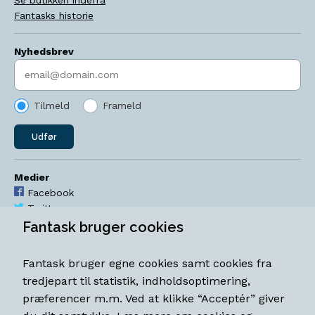
Fantasks historie
Nyhedsbrev
Indtast søgeord
Tilmeld
Frameld
Udfør
Medier
Facebook
Twitter
YouTube
Fantask bruger cookies
Instagram
Fantask bruger egne cookies samt cookies fra
Åbningstider
tredjepart til statistik, indholdsoptimering,
Mandag-torsdag 11-18
præferencer m.m. Ved at klikke “Acceptér” giver
Fredag 11-18.30