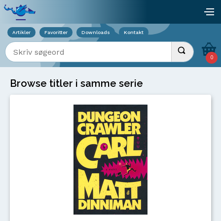
Viser overlay for indkøbskurv
åb
Artikler
Favoritter
Downloads
Kontakt
Indtast søgeord
Udfør søgnin
0
Browse titler i samme serie