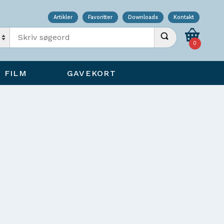
Artikler
Favoritter
Downloads
Kontakt
Indtast søgeord
Udfør søgning
0
FILM
GAVEKORT