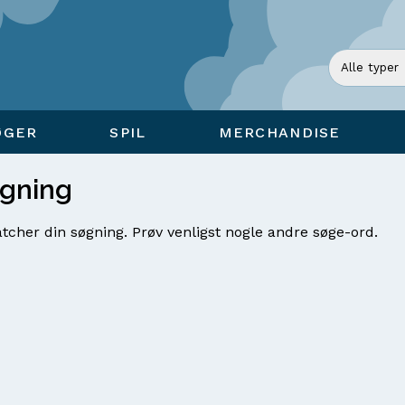
ØGER
SPIL
MERCHANDISE
øgning
tcher din søgning. Prøv venligst nogle andre søge-ord.