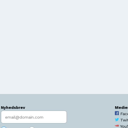
Nyhedsbrev
Medie
Indtast søgeord
Fac
Twi
You