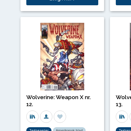
Wolverine: Weapon X nr.
Wolve
12.
13.
Tegneserier
Amerikansk blad
Tegnese