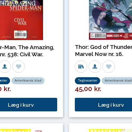
Thor: God of Thunder
r-Man, The Amazing,
Marvel Now nr. 16.
 nr. 538: Civil War.
rier
Amerikansk blad
Tegneserier
Amerikansk blad
 kr.
45,00 kr.
Læg i kurv
Læg i kurv