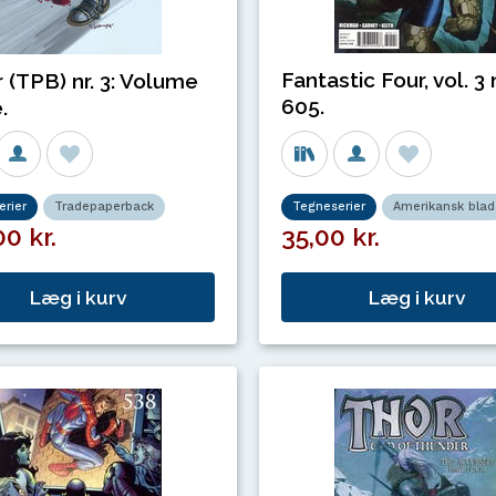
Fantastic Four, vol. 3 n
r (TPB) nr. 3: Volume
605.
.
rier
Tradepaperback
Tegneserier
Amerikansk blad
0 kr.
35,00 kr.
Læg i kurv
Læg i kurv