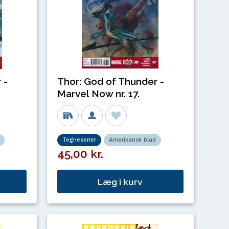
Thor: God of Thunder -
 -
Marvel Now nr. 17.
Tegneserier
Amerikansk blad
45,00 kr.
Læg i kurv