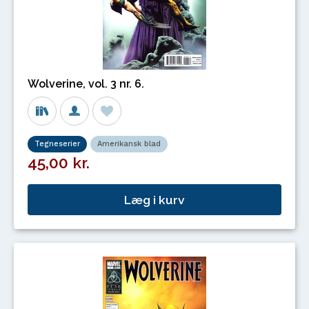
Wolverine, vol. 3 nr. 6.
Tegneserier
Amerikansk blad
45,00 kr.
Læg i kurv