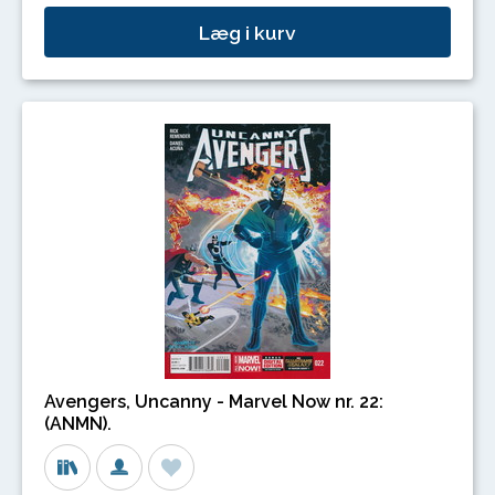
Læg i kurv
Avengers, Uncanny - Marvel Now nr. 22:
(ANMN).