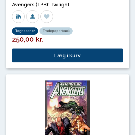
Avengers (TPB): Twilight.
Tegneserier
Tradepaperback
250,00 kr.
Læg i kurv