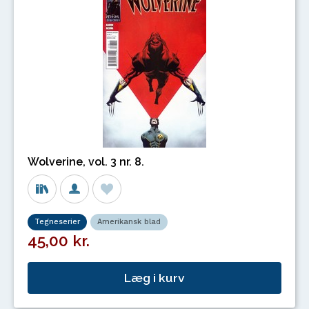
Wolverine, vol. 3 nr. 8.
Tegneserier
Amerikansk blad
45,00 kr.
Læg i kurv