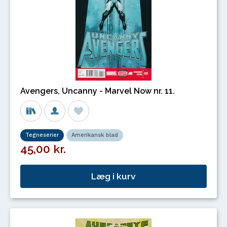
Avengers, Uncanny - Marvel Now nr. 11.
Tegneserier
Amerikansk blad
45,00 kr.
Læg i kurv