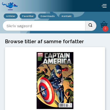
Viser overlay for indkøbskurv
åb
Artikler
Favoritter
Downloads
Kontakt
Indtast søgeord
Udfør søgnin
0
Browse titler af samme forfatter