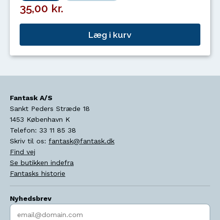
35,00 kr.
Læg i kurv
Fantask A/S
Sankt Peders Stræde 18
1453
København K
Telefon:
33 11 85 38
Skriv til os:
fantask@fantask.dk
Find vej
Se butikken indefra
Fantasks historie
Nyhedsbrev
Indtast søgeord