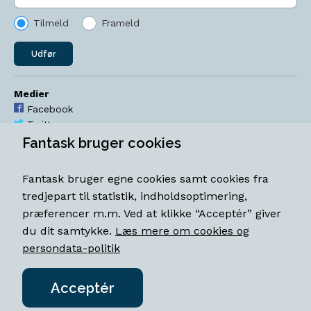
Tilmeld
Frameld
Udfør
Medier
Facebook
Twitter
YouTube
Fantask bruger cookies
Instagram
Fantask bruger egne cookies samt cookies fra
Åbningstider
tredjepart til statistik, indholdsoptimering,
Mandag-torsdag 11-18
præferencer m.m. Ved at klikke “Acceptér” giver
Fredag 11-18.30
du dit samtykke.
Læs mere om cookies og
Lørdag 11-15
persondata-politik
Acceptér