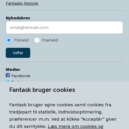
Fantasks historie
Nyhedsbrev
Indtast søgeord
Tilmeld
Frameld
Udfør
Medier
Facebook
Twitter
YouTube
Fantask bruger cookies
Instagram
Fantask bruger egne cookies samt cookies fra
Åbningstider
tredjepart til statistik, indholdsoptimering,
Mandag-torsdag 11-18
præferencer m.m. Ved at klikke “Acceptér” giver
Fredag 11-18.30
du dit samtykke.
Læs mere om cookies og
Lørdag 11-15