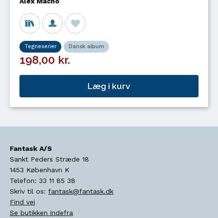
Alex Macho
Tegneserier
Dansk album
198,00 kr.
Læg i kurv
Fantask A/S
Sankt Peders Stræde 18
1453
København K
Telefon:
33 11 85 38
Skriv til os:
fantask@fantask.dk
Find vej
Se butikken indefra