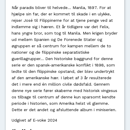
Når paradis bliver til helvede... Manila, 1897. For at
hjælpe sin far, der er kommet til skade i en ulykke,
rejser José til Filippinerne for at tjene penge ved at
indlemme sig i hæren. Et år tidligere var det Felix,
hans yngre bror, som tog til Manila. Men krigen bryder
ud mellem Spanien og De Forenede Stater og
øgruppen er så centrum for kampen mellem de to
nationer og de filippinske separatistiske
guerillagrupper... Den historiske baggrund for denne
serie er den spansk-amerikanske konflikt i 1898, som
ledte til den filippinske opstand, der blev undertrykt
af den amerikanske hær. I løbet af 3 år resulterede
det i mere end én million civile dødsfald. Gennem
denne nye serie fører skaberne med historisk vingesus
os tilbage til centrum af denne kun sparsomt kendte
periode i historien, som Amerika helst vil glemme.
Dette er det andet og afsluttende album i miniserien.
Udgivet af E-voke 2024