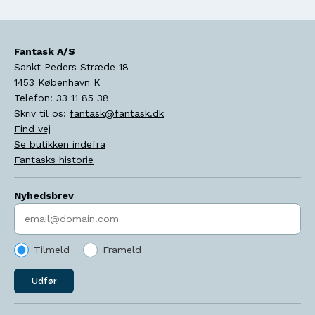
Fantask A/S
Sankt Peders Stræde 18
1453
København K
Telefon:
33 11 85 38
Skriv til os:
fantask@fantask.dk
Find vej
Se butikken indefra
Fantasks historie
Nyhedsbrev
Indtast søgeord
Tilmeld
Frameld
Udfør