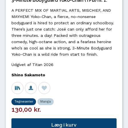
3-Minute Bodyguard Yoko-Chan (TPB) nr. 1.
A PERFECT MIX OF MARTIAL ARTS, MISCHIEF, AND
MAYHEM! Yoko-Chan, a fierce, no-nonsense
bodyguard is hired to protect an ordinary schoolboy.
There’s just one catch: José can only afford her for
three minutes. a day! Packed with outrageous
comedy, high-octane action, and a fearless heroine
who’s as cool as she is strong, 3-Minute Bodyguard
Yoko-Chan is a wild ride from start to finish.
Udgivet af Titan 2026
Shino Sakamoto
Tegneserier
Manga
130,00 kr.
Læg i kurv