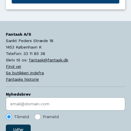
Fantask A/S
Sankt Peders Stræde 18
1453
København K
Telefon:
33 11 85 38
Skriv til os:
fantask@fantask.dk
Find vej
Se butikken indefra
Fantasks historie
Nyhedsbrev
Indtast søgeord
Tilmeld
Frameld
Udfør