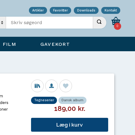
Artikler
Favoritter
Downloads
Kontakt
Indtast søgeord
Udfør søgning
0
FILM
GAVEKORT
om
Tegneserier
Dansk album
iders
189,00 kr.
oner
Læg i kurv