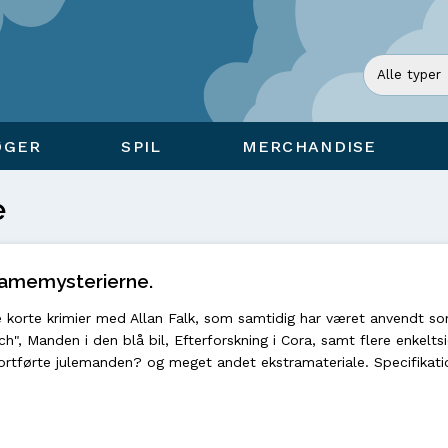
ØGER
SPIL
MERCHANDISE
e
klamemysterierne.
e korte krimier med Allan Falk, som samtidig har været anvendt s
h", Manden i den blå bil, Efterforskning i Cora, samt flere enkelts
ortførte julemanden? og meget andet ekstramateriale. Specifikati