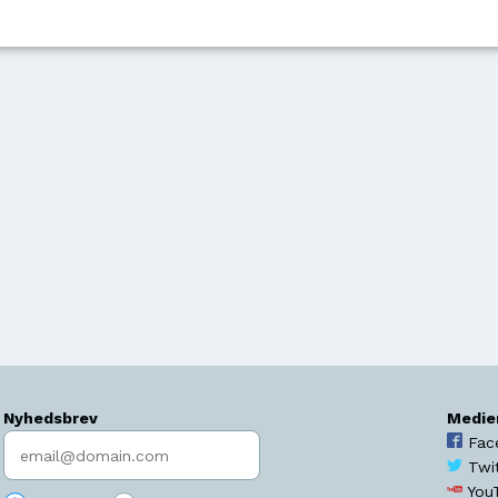
Nyhedsbrev
Medie
Indtast søgeord
Fac
Twi
You