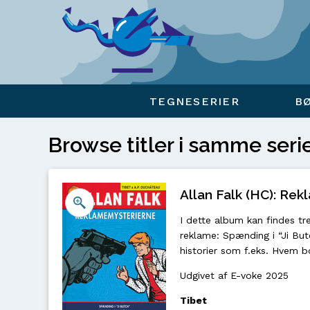
Viser overlay for indkøbskurv
TEGNESERIER
B
Browse titler i samme seri
Allan Falk (HC): Re
I dette album kan findes tr
reklame: Spænding i “Ji Butc
historier som f.eks. Hvem b
Udgivet af E-voke 2025
Tibet