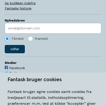
Se butikken indefra
Fantasks historie
Nyhedsbrev
Indtast søgeord
Tilmeld
Frameld
Udfør
Medier
Facebook
Twitter
YouTube
Fantask bruger cookies
Instagram
Fantask bruger egne cookies samt cookies fra
Åbningstider
tredjepart til statistik, indholdsoptimering,
Mandag-torsdag 11-18
præferencer m.m. Ved at klikke “Acceptér” giver