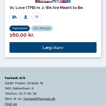
Vs. Love (TPB) nr. 2: We Are Meant to Be.
Tegneserier
Yaoi (Manga)
160,00 kr.
Læg i kurv
Fantask A/S
Sankt Peders Stræde 18
1453
København K
Telefon:
33 11 85 38
Skriv til os:
fantask@fantask.dk
Find vej