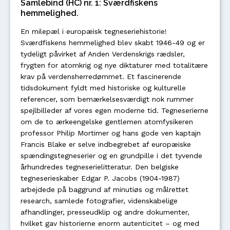
Samlebind (HC) nr. 1: Sværdfiskens
hemmelighed.
En milepæl i europæisk tegneseriehistorie!
Sværdfiskens hemmelighed blev skabt 1946-49 og er
tydeligt påvirket af Anden Verdenskrigs rædsler,
frygten for atomkrig og nye diktaturer med totalitære
krav på verdensherredømmet. Et fascinerende
tidsdokument fyldt med historiske og kulturelle
referencer, som bemærkelsesværdigt nok rummer
spejlbilleder af vores egen moderne tid. Tegneserierne
om de to ærkeengelske gentlemen atomfysikeren
professor Philip Mortimer og hans gode ven kaptajn
Francis Blake er selve indbegrebet af europæiske
spændingstegneserier og en grundpille i det tyvende
århundredes tegneserielitteratur. Den belgiske
tegneserieskaber Edgar P. Jacobs (1904-1987)
arbejdede på baggrund af minutiøs og målrettet
research, samlede fotografier, videnskabelige
afhandlinger, presseudklip og andre dokumenter,
hvilket gav historierne enorm autenticitet – og med