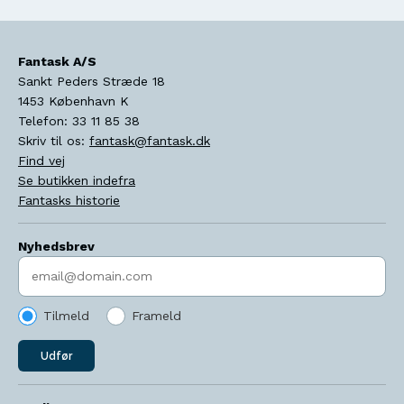
Fantask A/S
Sankt Peders Stræde 18
1453
København K
Telefon:
33 11 85 38
Skriv til os:
fantask@fantask.dk
Find vej
Se butikken indefra
Fantasks historie
Nyhedsbrev
Indtast søgeord
Tilmeld
Frameld
Udfør