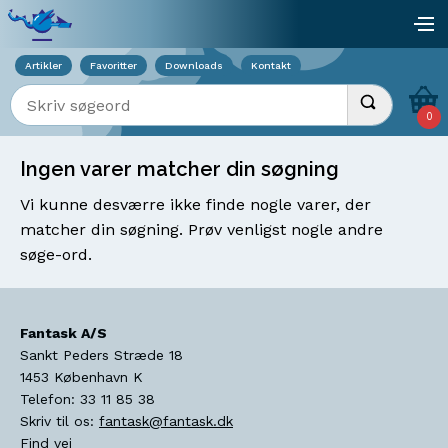
Viser overlay for indkøbskurv
åb
Artikler
Favoritter
Downloads
Kontakt
Indtast søgeord
Udfør søgnin
0
Ingen varer matcher din søgning
Vi kunne desværre ikke finde nogle varer, der
matcher din søgning. Prøv venligst nogle andre
søge-ord.
Fantask A/S
Sankt Peders Stræde 18
1453
København K
Telefon:
33 11 85 38
Skriv til os:
fantask@fantask.dk
Find vej