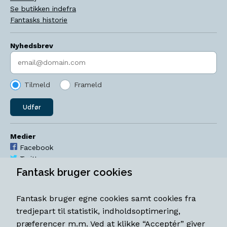
Se butikken indefra
Fantasks historie
Nyhedsbrev
Indtast søgeord
Tilmeld
Frameld
Udfør
Medier
Facebook
Twitter
YouTube
Fantask bruger cookies
Instagram
Fantask bruger egne cookies samt cookies fra
Åbningstider
tredjepart til statistik, indholdsoptimering,
Mandag-torsdag 11-18
præferencer m.m. Ved at klikke “Acceptér” giver