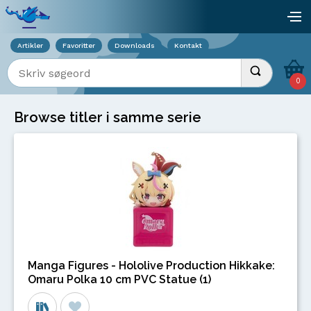
Viser overlay for indkøbskurv
åb
Artikler
Favoritter
Downloads
Kontakt
Indtast søgeord
Udfør søgnin
0
Browse titler i samme serie
Manga Figures - Hololive Production Hikkake:
Omaru Polka 10 cm PVC Statue (1)