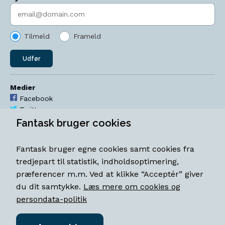
Indtast søgeord
Tilmeld
Frameld
Udfør
Medier
Facebook
Twitter
YouTube
Fantask bruger cookies
Instagram
Fantask bruger egne cookies samt cookies fra
Åbningstider
tredjepart til statistik, indholdsoptimering,
Mandag-torsdag 11-18
præferencer m.m. Ved at klikke “Acceptér” giver
Fredag 11-18.30
du dit samtykke.
Læs mere om cookies og
Lørdag 11-15
persondata-politik