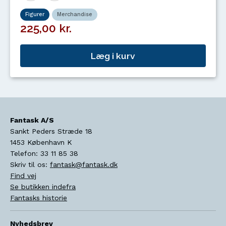
Figurer
Merchandise
225,00 kr.
Læg i kurv
Fantask A/S
Sankt Peders Stræde 18
1453
København K
Telefon:
33 11 85 38
Skriv til os:
fantask@fantask.dk
Find vej
Se butikken indefra
Fantasks historie
Nyhedsbrev