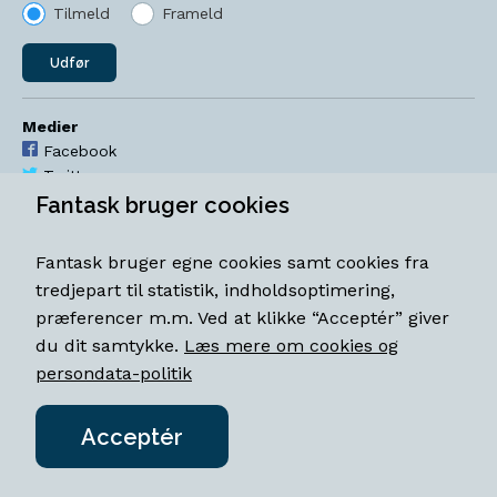
Tilmeld
Frameld
Udfør
Medier
Facebook
Twitter
YouTube
Fantask bruger cookies
Instagram
Fantask bruger egne cookies samt cookies fra
Åbningstider
tredjepart til statistik, indholdsoptimering,
Mandag-torsdag 11-18
præferencer m.m. Ved at klikke “Acceptér” giver
Fredag 11-18.30
du dit samtykke.
Læs mere om cookies og
Lørdag 11-15
persondata-politik
Acceptér