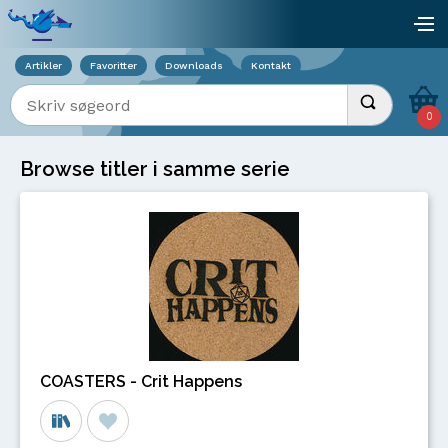
Viser overlay for indkøbskurv
åb
Artikler
Favoritter
Downloads
Kontakt
Indtast søgeord
Udfør søgnin
0
Browse titler i samme serie
COASTERS - Crit Happens