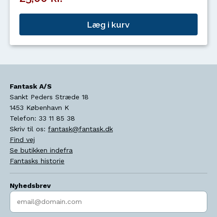
Læg i kurv
Fantask A/S
Sankt Peders Stræde 18
1453
København K
Telefon:
33 11 85 38
Skriv til os:
fantask@fantask.dk
Find vej
Se butikken indefra
Fantasks historie
Nyhedsbrev
Indtast søgeord