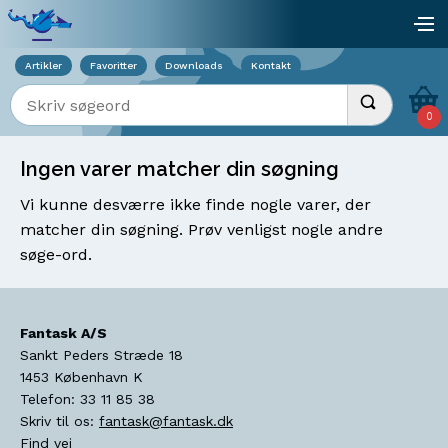
Viser overlay for indkøbskurv
åb
Artikler
Favoritter
Downloads
Kontakt
Indtast søgeord
Udfør søgnin
0
Ingen varer matcher din søgning
Vi kunne desværre ikke finde nogle varer, der
matcher din søgning. Prøv venligst nogle andre
søge-ord.
Fantask A/S
Sankt Peders Stræde 18
1453
København K
Telefon:
33 11 85 38
Skriv til os:
fantask@fantask.dk
Find vej