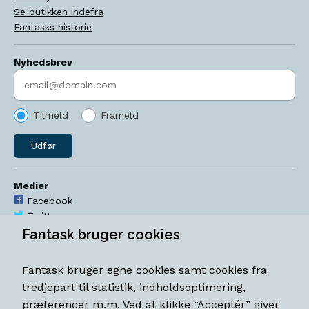
Se butikken indefra
Fantasks historie
Nyhedsbrev
Indtast søgeord
Tilmeld
Frameld
Udfør
Medier
Facebook
Twitter
YouTube
Fantask bruger cookies
Instagram
Fantask bruger egne cookies samt cookies fra
Åbningstider
tredjepart til statistik, indholdsoptimering,
Mandag-torsdag 11-18
præferencer m.m. Ved at klikke “Acceptér” giver