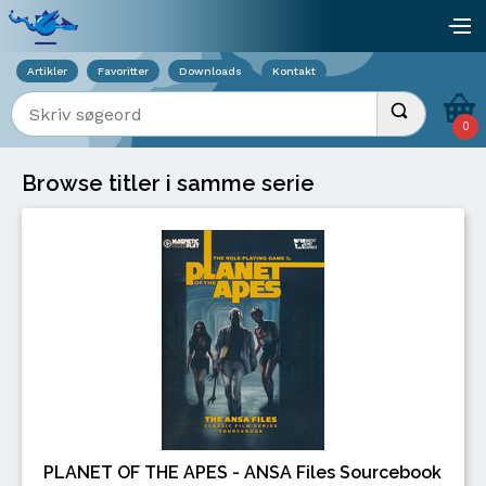
Viser overlay for indkøbskurv
åb
Artikler
Favoritter
Downloads
Kontakt
Indtast søgeord
Udfør søgnin
0
Browse titler i samme serie
PLANET OF THE APES - ANSA Files Sourcebook