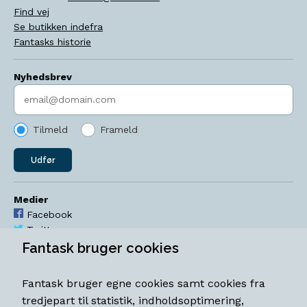
Find vej
Se butikken indefra
Fantasks historie
Nyhedsbrev
Indtast søgeord
Tilmeld
Frameld
Udfør
Medier
Facebook
Twitter
YouTube
Fantask bruger cookies
Instagram
Fantask bruger egne cookies samt cookies fra
Åbningstider
tredjepart til statistik, indholdsoptimering,