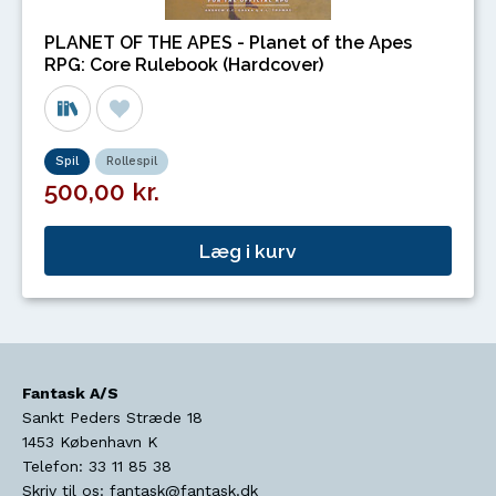
PLANET OF THE APES - Planet of the Apes
RPG: Core Rulebook (Hardcover)
Spil
Rollespil
500,00 kr.
Læg i kurv
Fantask A/S
Sankt Peders Stræde 18
1453
København K
Telefon:
33 11 85 38
Skriv til os:
fantask@fantask.dk