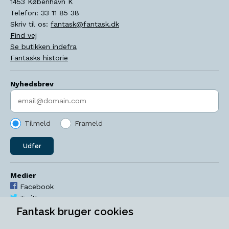
1453
København K
Telefon:
33 11 85 38
Skriv til os:
fantask@fantask.dk
Find vej
Se butikken indefra
Fantasks historie
Nyhedsbrev
Indtast søgeord
Tilmeld
Frameld
Udfør
Medier
Facebook
Twitter
YouTube
Fantask bruger cookies
Instagram