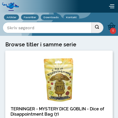
Viser overlay for indkøbskurv
åb
Artikler
Favoritter
Downloads
Kontakt
Indtast søgeord
Udfør søgnin
0
Browse titler i samme serie
TERNINGER - MYSTERY DICE GOBLIN - Dice of
Disappointment Bag (7)