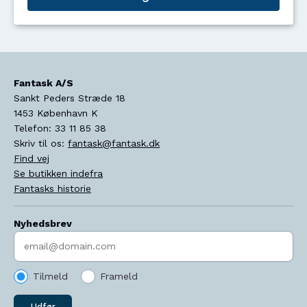
Fantask A/S
Sankt Peders Stræde 18
1453
København K
Telefon:
33 11 85 38
Skriv til os:
fantask@fantask.dk
Find vej
Se butikken indefra
Fantasks historie
Nyhedsbrev
Indtast søgeord
Tilmeld
Frameld
Udfør