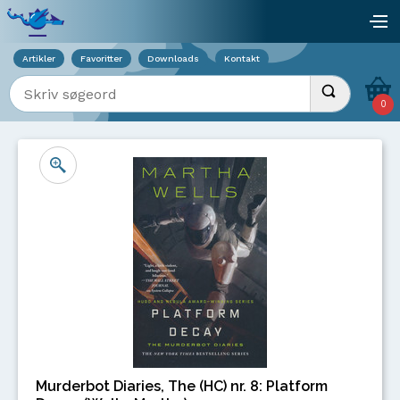
Viser overlay for indkøbskurv
åb
Artikler
Favoritter
Downloads
Kontakt
Indtast søgeord
Udfør søgnin
0
Murderbot Diaries, The (HC) nr. 8: Platform