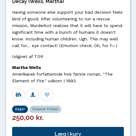
Decay (Wells, Martha)
Having someone else support your bad decision feels
kind of good. After volunteering to run a rescue
mission, Murderbot realizes that it will have to spend
significant time with a bunch of humans it doesn't
know. Including human children. Ugh. This may well
call for... eye contact! (Emotion check: Oh, for f—)
Udgivet af TOR
Martha Wells
Amerikansk forfatterinde hvis første roman, "The
Element of Fire." udkom I 1993.
Bøger
Science Fiction
250,00 kr.
Læg i kurv