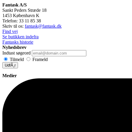
Fantask A/S
Sankt Peders Stræde 18
1453
København K
Telefon:
33 11 85 38
Skriv til os:
fantask@fantask.dk
Find vej
Se butikken indefra
Fantasks historie
Nyhedsbrev
Indtast søgeord
Tilmeld
Frameld
UdfÃ¸r
Medier