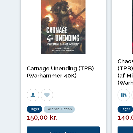
Chaos
Carnage Unending (TPB)
(TPB)
(Warhammer 40K)
(af M
(War
Bøger
Science Fiction
Bøger
150,00 kr.
140,0