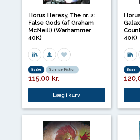
Horus Heresy, The nr. 2:
Horus
False Gods (af Graham
Galax
McNeill) (Warhammer
Coun
40K)
40K)
Bøger
Science Fiction
Bøger
115,00 kr.
120,0
Læg i kurv