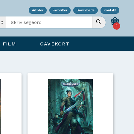
Artikler
Favoritter
Downloads
Kontakt
Indtast søgeord
Udfør søgning
0
FILM
GAVEKORT