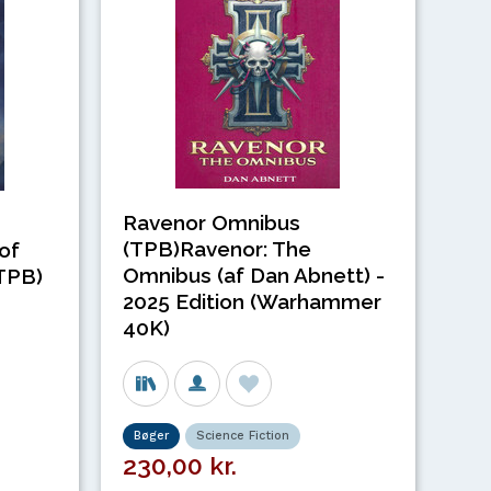
Ravenor Omnibus
(TPB)Ravenor: The
of
Omnibus (af Dan Abnett) -
(TPB)
2025 Edition (Warhammer
40K)
Bøger
Science Fiction
230,00 kr.