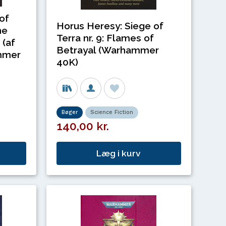
of
Horus Heresy: Siege of
he
Terra nr. 9: Flames of
 (af
Betrayal (Warhammer
mmer
40K)
Bøger
Science Fiction
140,00 kr.
Læg i kurv