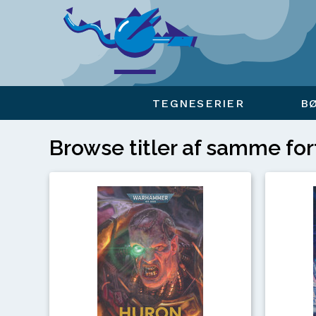
Viser overlay for indkøbskurv
TEGNESERIER
B
Browse titler af samme for