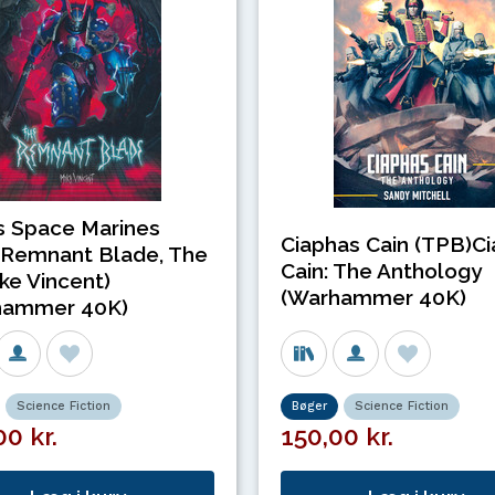
 Space Marines
Ciaphas Cain (TPB)C
Remnant Blade, The
Cain: The Anthology
ike Vincent)
(Warhammer 40K)
hammer 40K)
Science Fiction
Bøger
Science Fiction
0 kr.
150,00 kr.