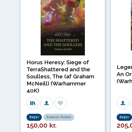
Horus Heresy: Siege of
Legen
TerraShattered and the
An Or
Soulless, The (af Graham
(War
McNeill) (Warhammer
40K)
Bøger
Science Fiction
Bøger
150,00 kr.
205,0