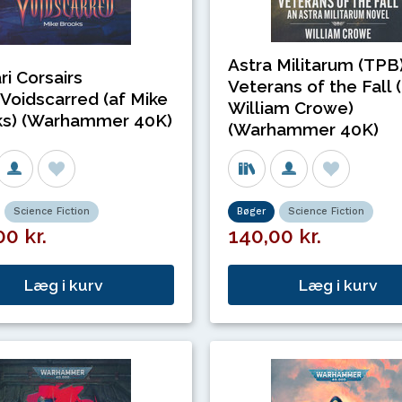
Astra Militarum (TPB) 
ri Corsairs
Veterans of the Fall 
Voidscarred (af Mike
William Crowe)
ks) (Warhammer 40K)
(Warhammer 40K)
Science Fiction
Bøger
Science Fiction
0 kr.
140,00 kr.
Læg i kurv
Læg i kurv