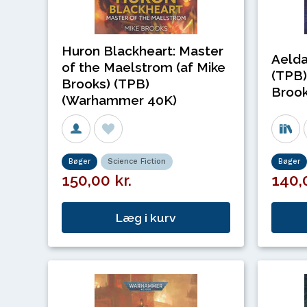
Huron Blackheart: Master
Aelda
of the Maelstrom (af Mike
(TPB)
Brooks) (TPB)
Broo
(Warhammer 40K)
Bøger
Science Fiction
Bøger
150,00 kr.
140,0
Læg i kurv