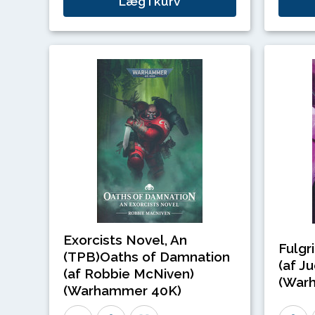
Læg i kurv
Exorcists Novel, An
Fulgr
(TPB)Oaths of Damnation
(af J
(af Robbie McNiven)
(War
(Warhammer 40K)