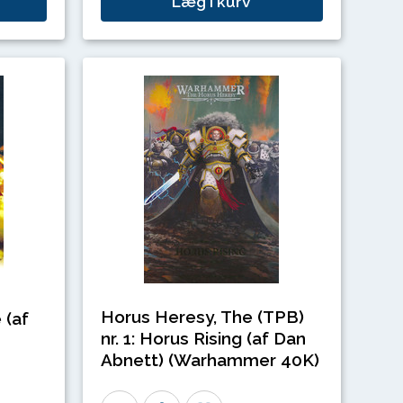
Læg i kurv
Horus Heresy, The (TPB)
 (af
nr. 1: Horus Rising (af Dan
Abnett) (Warhammer 40K)