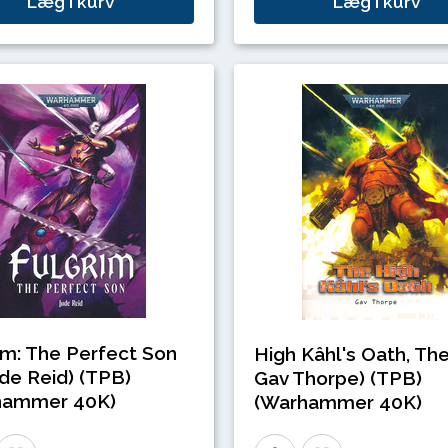
Læg i kurv
Læg i kurv
im: The Perfect Son
High Kâhl's Oath, The
ude Reid) (TPB)
Gav Thorpe) (TPB)
hammer 40K)
(Warhammer 40K)