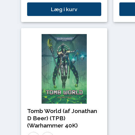
Læg i kurv
Tomb World (af Jonathan
D Beer) (TPB)
(Warhammer 40K)