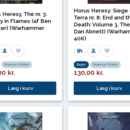
Horus Heresy: Siege 
 Heresy, The nr. 3:
Terra nr. 8: End and t
y in Flames (af Ben
Death: Volume 3, The
ter) (Warhammer
Dan Abnett) (Warha
40K)
Science Fiction
Bøger
Science Fiction
0 kr.
130,00 kr.
Læg i kurv
Læg i kurv