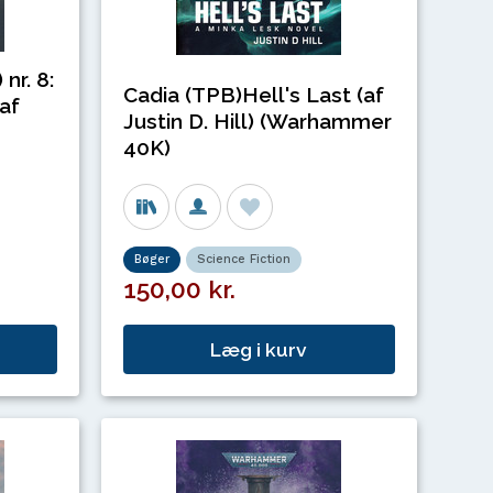
nr. 8:
Cadia (TPB)Hell's Last (af
(af
Justin D. Hill) (Warhammer
40K)
Bøger
Science Fiction
150,00 kr.
Læg i kurv