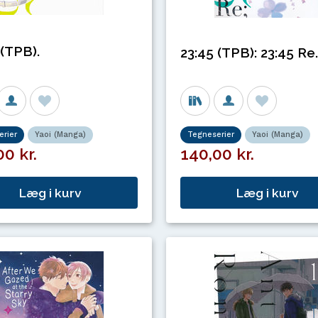
 (TPB).
23:45 (TPB): 23:45 Re.
rier
Yaoi (Manga)
Tegneserier
Yaoi (Manga)
0 kr.
140,00 kr.
Læg i kurv
Læg i kurv