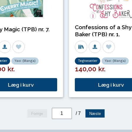
Confessions of a Shy
y Magic (TPB) nr. 7.
Baker (TPB) nr. 1.
rier
Yaoi (Manga)
Tegneserier
Yaoi (Manga)
0 kr.
140,00 kr.
Læg i kurv
Læg i kurv
/ 7
Forrige
Næste