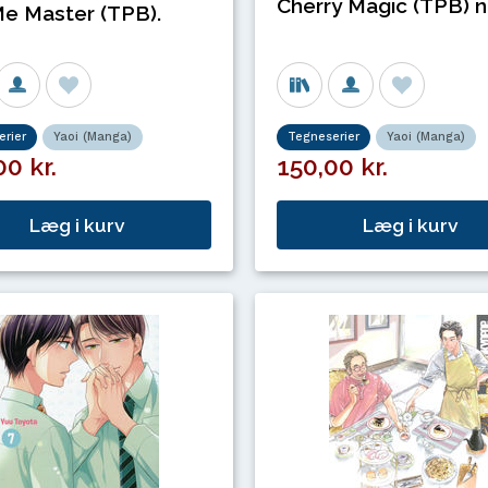
Cherry Magic (TPB) nr
Me Master (TPB).
rier
Yaoi (Manga)
Tegneserier
Yaoi (Manga)
0 kr.
150,00 kr.
Læg i kurv
Læg i kurv