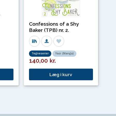
Confessions of a Shy
Baker (TPB) nr. 2.
Tegneserier
Yaoi (Manga)
140,00 kr.
Læg i kurv