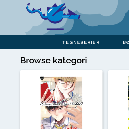
Viser overlay for indkøbskurv
TEGNESERIER
B
Browse kategori