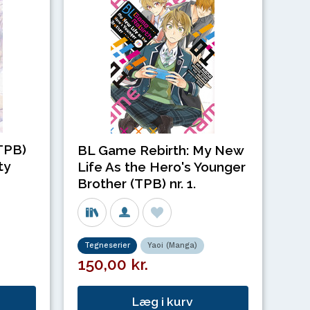
(TPB)
BL Game Rebirth: My New
ty
Life As the Hero's Younger
Brother (TPB) nr. 1.
Tegneserier
Yaoi (Manga)
150,00 kr.
Læg i kurv