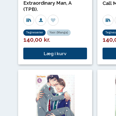
Extraordinary Man, A
Call 
(TPB).
Tegneserier
Yaoi (Manga)
Tegnese
140,00 kr.
140,0
Læg i kurv