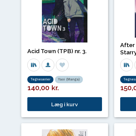
After
Acid Town (TPB) nr. 3.
Starry
Tegneserier
Yaoi (Manga)
Tegnese
140,00 kr.
150,0
Læg i kurv