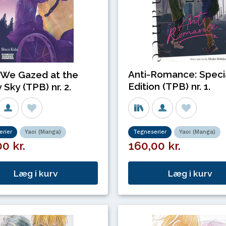
Anti-Romance: Speci
 We Gazed at the
Edition (TPB) nr. 1.
 Sky (TPB) nr. 2.
rier
Yaoi (Manga)
Tegneserier
Yaoi (Manga)
0 kr.
160,00 kr.
Læg i kurv
Læg i kurv