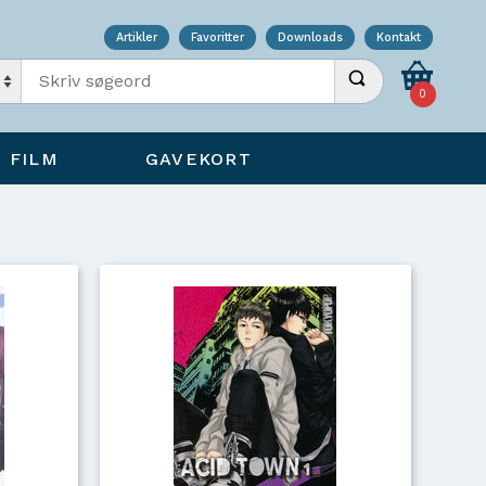
Artikler
Favoritter
Downloads
Kontakt
Indtast søgeord
Udfør søgning
0
FILM
GAVEKORT