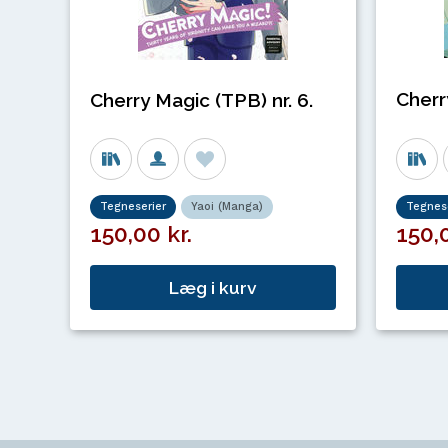
Cherr
Cherry Magic (TPB) nr. 6.
Tegneserier
Yaoi (Manga)
Tegnese
150,00 kr.
150,0
Læg i kurv