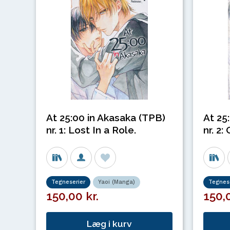
At 25:00 in Akasaka (TPB)
At 25
nr. 1: Lost In a Role.
nr. 2
Tegneserier
Yaoi (Manga)
Tegnese
150,00 kr.
150,0
Læg i kurv