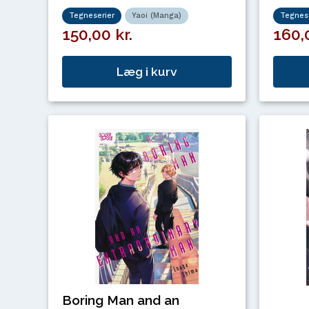
Tegneserier
Yaoi (Manga)
Tegnese
150,00 kr.
160,0
Læg i kurv
Boring Man and an