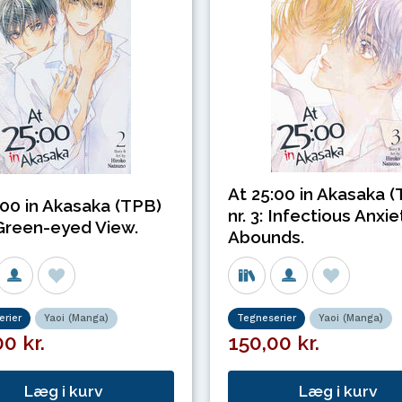
At 25:00 in Akasaka 
:00 in Akasaka (TPB)
nr. 3: Infectious Anxie
: Green-eyed View.
Abounds.
rier
Yaoi (Manga)
Tegneserier
Yaoi (Manga)
0 kr.
150,00 kr.
Læg i kurv
Læg i kurv