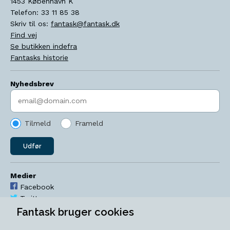
1453
København K
Telefon:
33 11 85 38
Skriv til os:
fantask@fantask.dk
Find vej
Se butikken indefra
Fantasks historie
Nyhedsbrev
Indtast søgeord
Tilmeld
Frameld
Udfør
Medier
Facebook
Twitter
YouTube
Fantask bruger cookies
Instagram