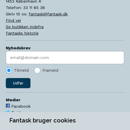
1453
København K
Telefon:
33 11 85 38
Skriv til os:
fantask@fantask.dk
Find vej
Se butikken indefra
Fantasks historie
Nyhedsbrev
Indtast søgeord
Tilmeld
Frameld
Udfør
Medier
Facebook
Twitter
YouTube
Fantask bruger cookies
Instagram