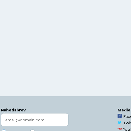
Nyhedsbrev
Medie
Indtast søgeord
Fac
Twi
You