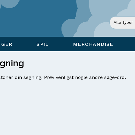
ØGER
SPIL
MERCHANDISE
øgning
tcher din søgning. Prøv venligst nogle andre søge-ord.