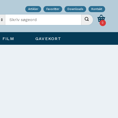
Artikler
Favoritter
Downloads
Kontakt
Indtast søgeord
Udfør søgning
0
FILM
GAVEKORT