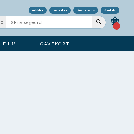
Artikler
Favoritter
Downloads
Kontakt
Indtast søgeord
Udfør søgning
0
FILM
GAVEKORT