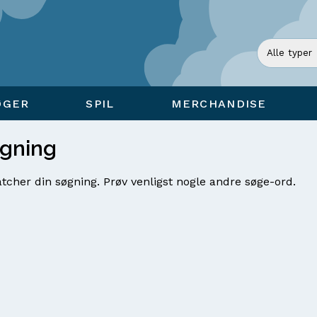
ØGER
SPIL
MERCHANDISE
øgning
tcher din søgning. Prøv venligst nogle andre søge-ord.