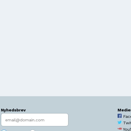
Nyhedsbrev
Medie
Indtast søgeord
Fac
Twi
You