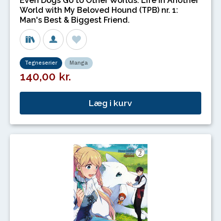
Even Dogs Go to Other Worlds: Life in Another
World with My Beloved Hound (TPB) nr. 1:
Man's Best & Biggest Friend.
Tegneserier
Manga
140,00 kr.
Læg i kurv