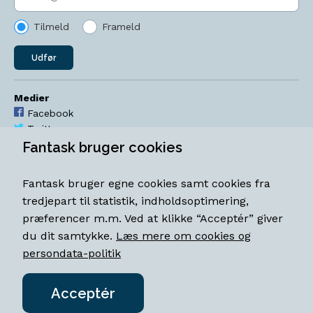
Tilmeld
Frameld
Udfør
Medier
Facebook
Twitter
YouTube
Fantask bruger cookies
Instagram
Fantask bruger egne cookies samt cookies fra
Åbningstider
tredjepart til statistik, indholdsoptimering,
Mandag-torsdag 11-18
præferencer m.m. Ved at klikke “Acceptér” giver
Fredag 11-18.30
du dit samtykke.
Læs mere om cookies og
Lørdag 11-15
persondata-politik
Acceptér