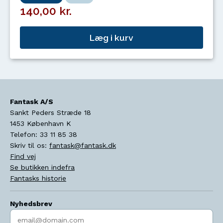
140,00 kr.
Læg i kurv
Fantask A/S
Sankt Peders Stræde 18
1453
København K
Telefon:
33 11 85 38
Skriv til os:
fantask@fantask.dk
Find vej
Se butikken indefra
Fantasks historie
Nyhedsbrev
Indtast søgeord