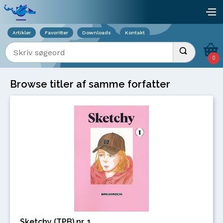
Viser overlay for indkøbskurv
åb
Artikler
Favoritter
Downloads
Kontakt
Indtast søgeord
Udfør søgnin
0
Browse titler af samme forfatter
Sketchy (TPB) nr. 1.