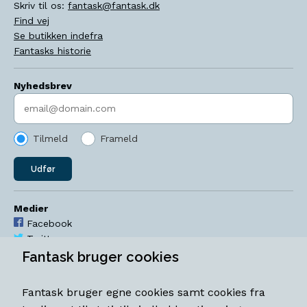
Skriv til os:
fantask@fantask.dk
Find vej
Se butikken indefra
Fantasks historie
Nyhedsbrev
Indtast søgeord
Tilmeld
Frameld
Udfør
Medier
Facebook
Twitter
YouTube
Fantask bruger cookies
Instagram
Fantask bruger egne cookies samt cookies fra
Åbningstider