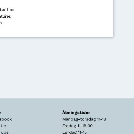
tør hos
turer.
n-
r
Åbningstider
ebook
Mandag-torsdag 11-18
tter
Fredag 11-18.30
Tube
Lørdag 11-15