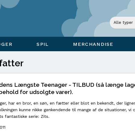
ØGER
SPIL
MERCHANDISE
fatter
 Verdens Længste Teenager - TILBUD (så længe lag
behold for udsolgte varer).
r, har en bror, en søn, en fætter eller blot en bekendt, der ligner 
olkningen kunne nikke genkendende til mange af de situationer, vi o
 fantastiske serie: Zits.
011