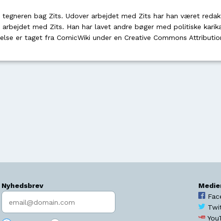
 tegneren bag Zits. Udover arbejdet med Zits har han været redak
 arbejdet med Zits. Han har lavet andre bøger med politiske karika
else er taget fra ComicWiki under en Creative Commons Attributio
Nyhedsbrev
Medie
Indtast søgeord
Fac
Twi
You