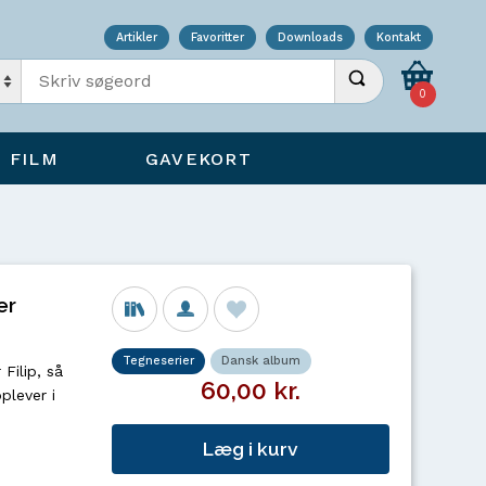
Artikler
Favoritter
Downloads
Kontakt
Indtast søgeord
Udfør søgning
0
FILM
GAVEKORT
er
Tegneserier
Dansk album
Filip, så
60,00 kr.
plever i
Læg i kurv