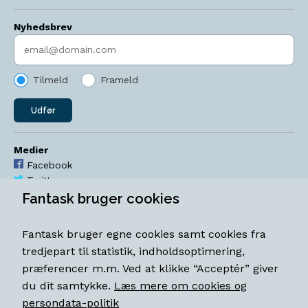
Nyhedsbrev
Indtast søgeord
Tilmeld
Frameld
Udfør
Medier
Facebook
Twitter
YouTube
Fantask bruger cookies
Instagram
Fantask bruger egne cookies samt cookies fra
Åbningstider
tredjepart til statistik, indholdsoptimering,
Mandag-torsdag 11-18
præferencer m.m. Ved at klikke “Acceptér” giver
Fredag 11-18.30
du dit samtykke.
Læs mere om cookies og
Lørdag 11-15
persondata-politik