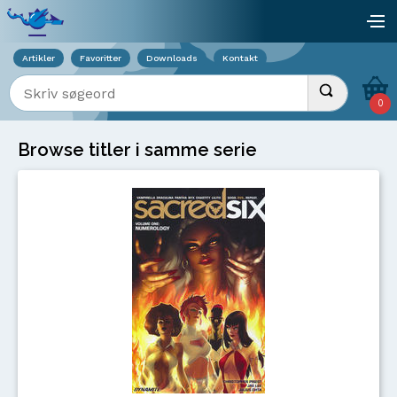
Viser overlay for indkøbskurv
åb
Artikler
Favoritter
Downloads
Kontakt
Indtast søgeord
Udfør søgnin
0
Browse titler i samme serie