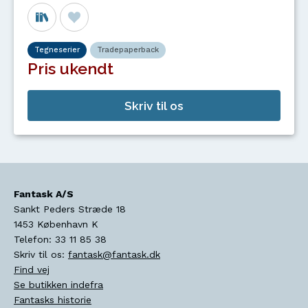
Tegneserier
Tradepaperback
Pris ukendt
Skriv til os
Fantask A/S
Sankt Peders Stræde 18
1453
København K
Telefon:
33 11 85 38
Skriv til os:
fantask@fantask.dk
Find vej
Se butikken indefra
Fantasks historie