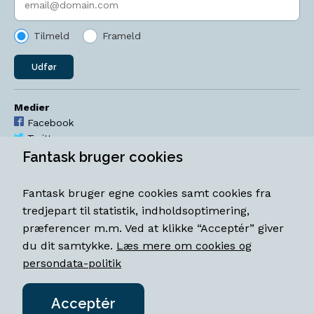
Tilmeld
Frameld
Udfør
Medier
Facebook
Twitter
YouTube
Fantask bruger cookies
Instagram
Fantask bruger egne cookies samt cookies fra
Åbningstider
tredjepart til statistik, indholdsoptimering,
Mandag-torsdag 11-18
præferencer m.m. Ved at klikke “Acceptér” giver
Fredag 11-18.30
du dit samtykke.
Læs mere om cookies og
Lørdag 11-15
persondata-politik
Acceptér