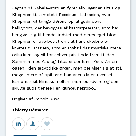
Jagten på Kybele-statuen fører Alix’ sønner Titus og
Khephren til templet i Pessinus i Lilleasien, hvor
Khephren vil tvinge dørene op til gudindens
helligdom, der bevogtes af kastratpræster, som har
hengivet sig til hende, indviet med deres eget blod.
Khephren er overbevist om, at hans skæbne er
knyttet til statuen, som er støbt i det mystiske metal
orikalkum, og vil for enhver pris finde frem til den.
Sammen med Alix og Titus ender han i Zeus-Amon-
oasen i den ægyptiske ørken, men der viser sig at stå
meget mere på spil, end han aner, da en uventet
kamp når sit klimaks mellem mumier, røvere og den
skjulte guds tjenere i en dunkel nekropol.
Udgivet af Cobolt 2024
Thierry Démarez