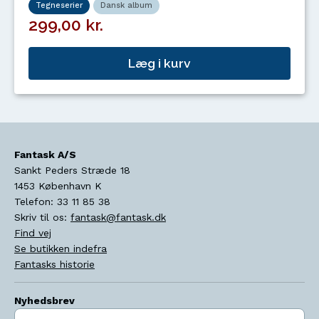
Tegneserier
Dansk album
299,00 kr.
Læg i kurv
Fantask A/S
Sankt Peders Stræde 18
1453
København K
Telefon:
33 11 85 38
Skriv til os:
fantask@fantask.dk
Find vej
Se butikken indefra
Fantasks historie
Nyhedsbrev
Indtast søgeord