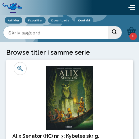
Viser overlay for indkøbskurv
åb
Artikler
Favoritter
Downloads
Kontakt
Indtast søgeord
Udfør søgnin
0
Browse titler i samme serie
Alix Senator (HC) nr. 3: Kybeles skrig.