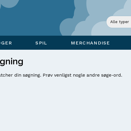
ØGER
SPIL
MERCHANDISE
øgning
tcher din søgning. Prøv venligst nogle andre søge-ord.