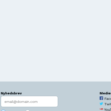
Nyhedsbrev
Medie
Indtast søgeord
Fac
Twi
You