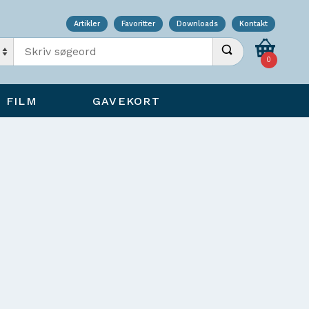
Artikler
Favoritter
Downloads
Kontakt
Indtast søgeord
Udfør søgning
0
FILM
GAVEKORT