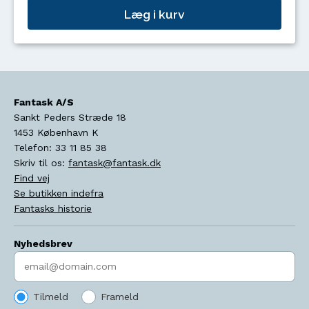
Læg i kurv
Fantask A/S
Sankt Peders Stræde 18
1453
København K
Telefon:
33 11 85 38
Skriv til os:
fantask@fantask.dk
Find vej
Se butikken indefra
Fantasks historie
Nyhedsbrev
Indtast søgeord
Tilmeld
Frameld