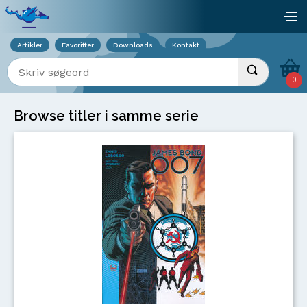
Viser overlay for indkøbskurv
åb
Artikler
Favoritter
Downloads
Kontakt
Indtast søgeord
Udfør søgnin
0
Browse titler i samme serie