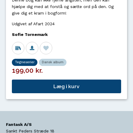
Denne bog kan ikke fjerne angsten, men den kan
hjælpe dig med at forstå og sætte ord på den. Og
give dig et kram i bogform!
Udgivet af Afart 2024
Sofie Tornemark
Tegneserier
Dansk album
199,00 kr.
Læg i kurv
Fantask A/S
Sankt Peders Stræde 18