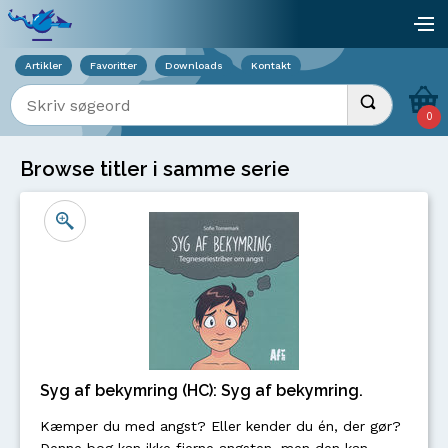
Viser overlay for indkøbskurv
åb
Artikler
Favoritter
Downloads
Kontakt
Indtast søgeord
Udfør søgnin
0
Browse titler i samme serie
Syg af bekymring (HC): Syg af bekymring.
Kæmper du med angst? Eller kender du én, der gør?