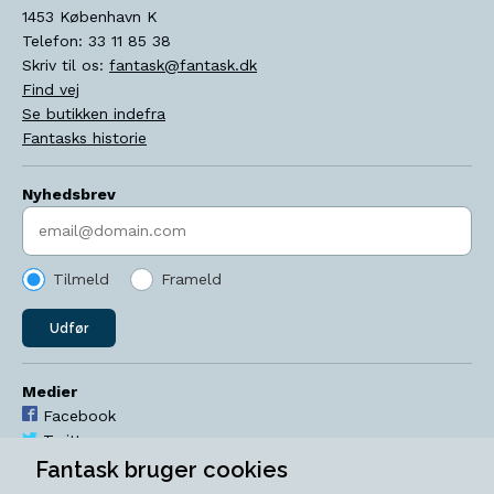
1453
København K
Telefon:
33 11 85 38
Skriv til os:
fantask@fantask.dk
Find vej
Se butikken indefra
Fantasks historie
Nyhedsbrev
Indtast søgeord
Tilmeld
Frameld
Udfør
Medier
Facebook
Twitter
YouTube
Fantask bruger cookies
Instagram