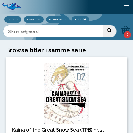
Viser overlay for indkøbskurv
åb
Artikler
Favoritter
Downloads
Kontakt
Indtast søgeord
Udfør søgnin
0
Browse titler i samme serie
Kaina of the Great Snow Sea (TPB) nr. 2: -