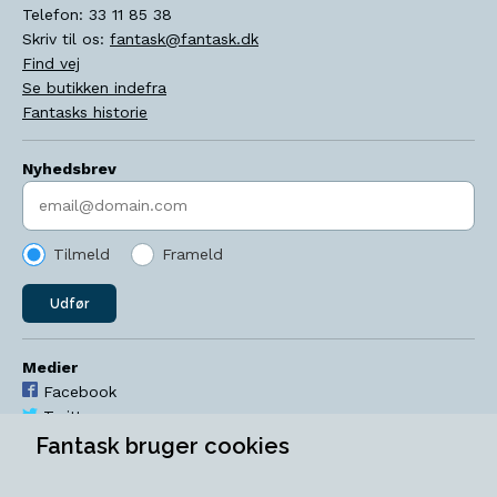
Telefon:
33 11 85 38
Skriv til os:
fantask@fantask.dk
Find vej
Se butikken indefra
Fantasks historie
Nyhedsbrev
Indtast søgeord
Tilmeld
Frameld
Udfør
Medier
Facebook
Twitter
YouTube
Fantask bruger cookies
Instagram