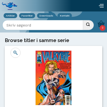
Viser overlay for indkøbskurv
åb
Artikler
Favoritter
Downloads
Kontakt
Indtast søgeord
Udfør søgnin
0
Browse titler i samme serie