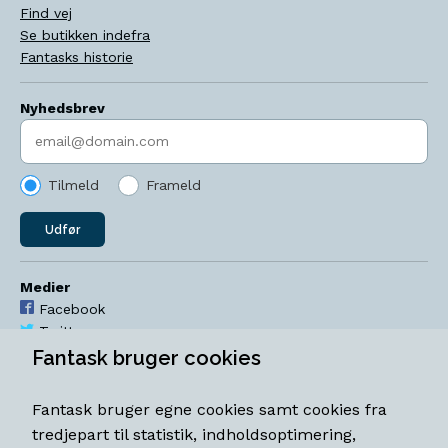
Find vej
Se butikken indefra
Fantasks historie
Nyhedsbrev
Indtast søgeord
Tilmeld
Frameld
Udfør
Medier
Facebook
Twitter
YouTube
Fantask bruger cookies
Instagram
Fantask bruger egne cookies samt cookies fra
Åbningstider
tredjepart til statistik, indholdsoptimering,