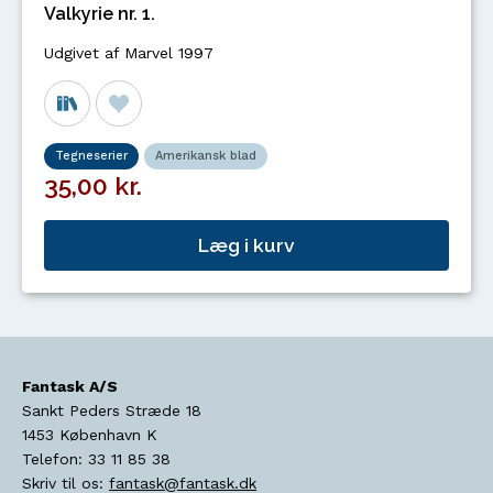
Valkyrie nr. 1.
Udgivet af Marvel 1997
Tegneserier
Amerikansk blad
35,00 kr.
Læg i kurv
Fantask A/S
Sankt Peders Stræde 18
1453
København K
Telefon:
33 11 85 38
Skriv til os:
fantask@fantask.dk