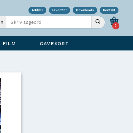
Artikler
Favoritter
Downloads
Kontakt
Indtast søgeord
Udfør søgning
0
FILM
GAVEKORT