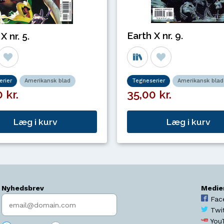
Earth X nr. 9.
X nr. 5.
rier
Amerikansk blad
Tegneserier
Amerikansk blad
 kr.
35,00 kr.
Læg i kurv
Læg i kurv
Nyhedsbrev
Medie
Indtast søgeord
Fac
Twi
You