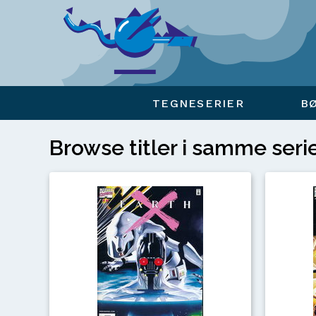
Viser overlay for indkøbskurv
TEGNESERIER
B
Browse titler i samme seri