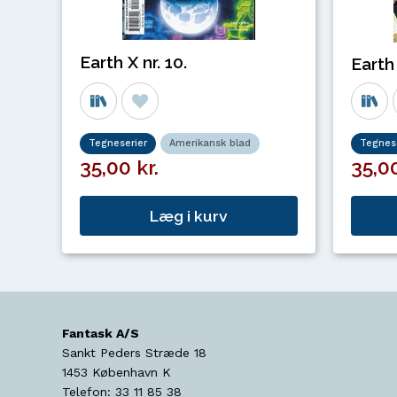
Earth X nr. 10.
Earth 
Tegneserier
Amerikansk blad
Tegnese
35,00 kr.
35,00
Læg i kurv
Fantask A/S
Sankt Peders Stræde 18
1453
København K
Telefon:
33 11 85 38