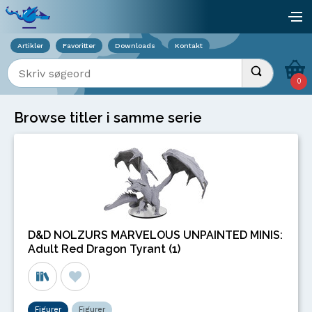
Viser overlay for indkøbskurv
åb
Artikler
Favoritter
Downloads
Kontakt
Indtast søgeord
Udfør søgnin
0
Browse titler i samme serie
D&D NOLZURS MARVELOUS UNPAINTED MINIS:
Adult Red Dragon Tyrant (1)
Figurer
Figurer