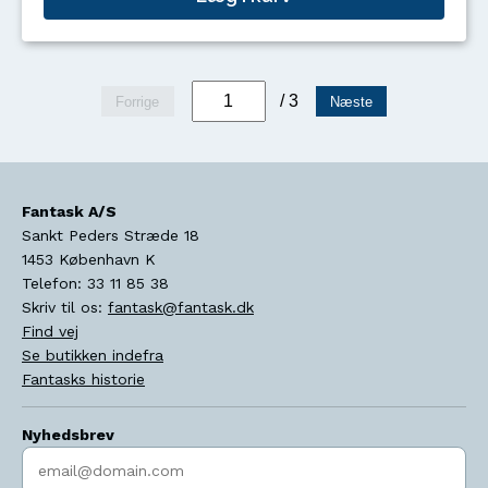
/ 3
Forrige
Næste
Fantask A/S
Sankt Peders Stræde 18
1453
København K
Telefon:
33 11 85 38
Skriv til os:
fantask@fantask.dk
Find vej
Se butikken indefra
Fantasks historie
Nyhedsbrev
Indtast søgeord