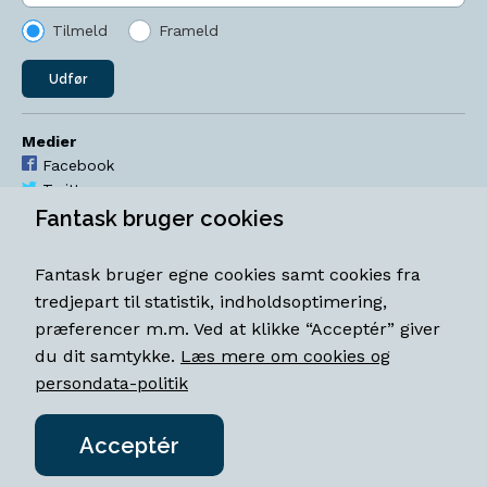
Tilmeld
Frameld
Udfør
Medier
Facebook
Twitter
YouTube
Fantask bruger cookies
Instagram
Fantask bruger egne cookies samt cookies fra
Åbningstider
tredjepart til statistik, indholdsoptimering,
Mandag-torsdag 11-18
præferencer m.m. Ved at klikke “Acceptér” giver
Fredag 11-18.30
du dit samtykke.
Læs mere om cookies og
Lørdag 11-15
persondata-politik
Acceptér