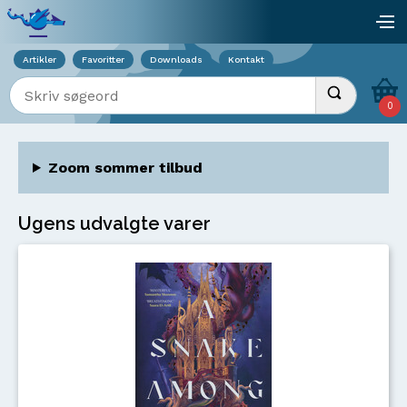
Viser overlay for indkøbskurv
åb
Artikler
Favoritter
Downloads
Kontakt
Indtast søgeord
Udfør søgnin
0
Zoom sommer tilbud
Ugens udvalgte varer