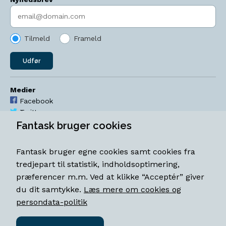
Indtast søgeord
Tilmeld
Frameld
Udfør
Medier
Facebook
Twitter
YouTube
Fantask bruger cookies
Instagram
Fantask bruger egne cookies samt cookies fra
Åbningstider
tredjepart til statistik, indholdsoptimering,
Mandag-torsdag 11-18
præferencer m.m. Ved at klikke “Acceptér” giver
Fredag 11-18.30
du dit samtykke.
Læs mere om cookies og
Lørdag 11-15
persondata-politik