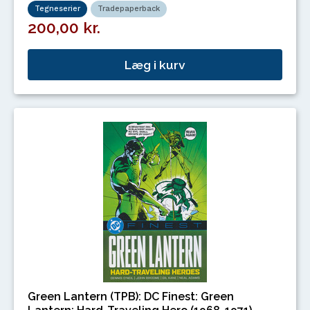
Tegneserier
Tradepaperback
200,00 kr.
Læg i kurv
Green Lantern (TPB): DC Finest: Green