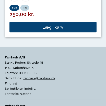
Spil
Tøj
250,00 kr.
Læg i kurv
Fantask A/S
Sankt Peders Stræde 18
1453
København K
Telefon:
33 11 85 38
Skriv til os:
fantask@fantask.dk
Find vej
Se butikken indefra
Fantasks historie
Nyhedsbrev