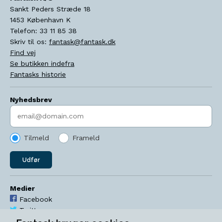
Sankt Peders Stræde 18
1453
København K
Telefon:
33 11 85 38
Skriv til os:
fantask@fantask.dk
Find vej
Se butikken indefra
Fantasks historie
Nyhedsbrev
Indtast søgeord
Tilmeld
Frameld
Udfør
Medier
Facebook
Twitter
YouTube