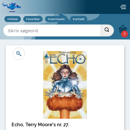
Viser overlay for indkøbskurv
åb
Artikler
Favoritter
Downloads
Kontakt
Indtast søgeord
Udfør søgnin
0
Echo, Terry Moore's nr. 27.