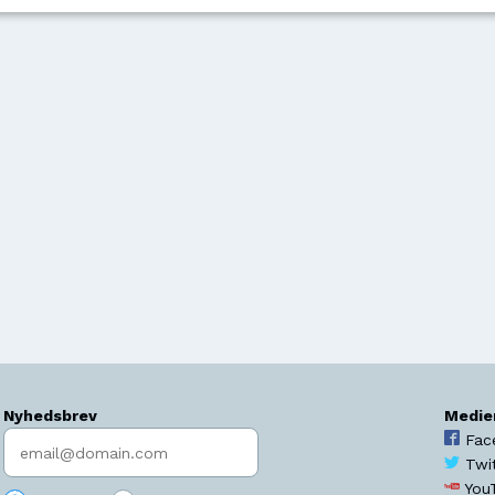
Nyhedsbrev
Medie
Indtast søgeord
Fac
Twi
You