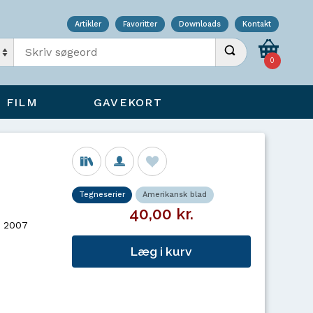
Artikler
Favoritter
Downloads
Kontakt
Indtast søgeord
Udfør søgning
0
FILM
GAVEKORT
Tegneserier
Amerikansk blad
40,00 kr.
- 2007
Læg i kurv