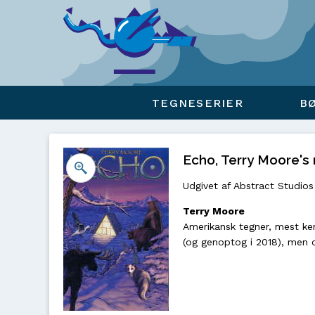
Viser overlay for indkøbskurv
TEGNESERIER
B
Echo, Terry Moore's n
Udgivet af Abstract Studios
Terry Moore
Amerikansk tegner, mest ke
(og genoptog i 2018), men o