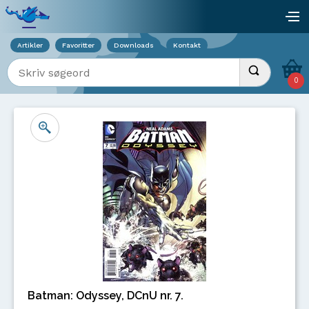
Viser overlay for indkøbskurv
åb
Artikler
Favoritter
Downloads
Kontakt
Indtast søgeord
Udfør søgnin
0
Batman: Odyssey, DCnU nr. 7.