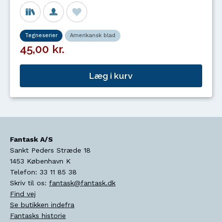
Tegneserier
Amerikansk blad
45,00 kr.
Læg i kurv
Fantask A/S
Sankt Peders Stræde 18
1453
København K
Telefon:
33 11 85 38
Skriv til os:
fantask@fantask.dk
Find vej
Se butikken indefra
Fantasks historie