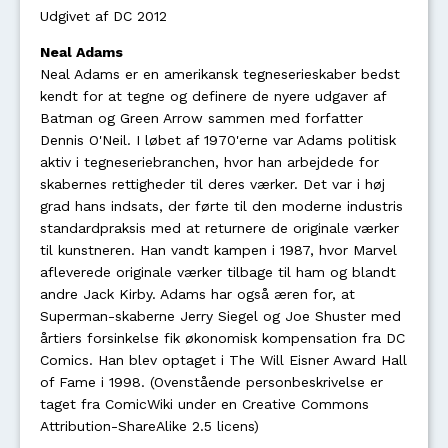
Udgivet af DC 2012
Neal Adams
Neal Adams er en amerikansk tegneserieskaber bedst
kendt for at tegne og definere de nyere udgaver af
Batman og Green Arrow sammen med forfatter
Dennis O'Neil. I løbet af 1970'erne var Adams politisk
aktiv i tegneseriebranchen, hvor han arbejdede for
skabernes rettigheder til deres værker. Det var i høj
grad hans indsats, der førte til den moderne industris
standardpraksis med at returnere de originale værker
til kunstneren. Han vandt kampen i 1987, hvor Marvel
afleverede originale værker tilbage til ham og blandt
andre Jack Kirby. Adams har også æren for, at
Superman-skaberne Jerry Siegel og Joe Shuster med
årtiers forsinkelse fik økonomisk kompensation fra DC
Comics. Han blev optaget i The Will Eisner Award Hall
of Fame i 1998. (Ovenstående personbeskrivelse er
taget fra ComicWiki under en Creative Commons
Attribution-ShareAlike 2.5 licens)