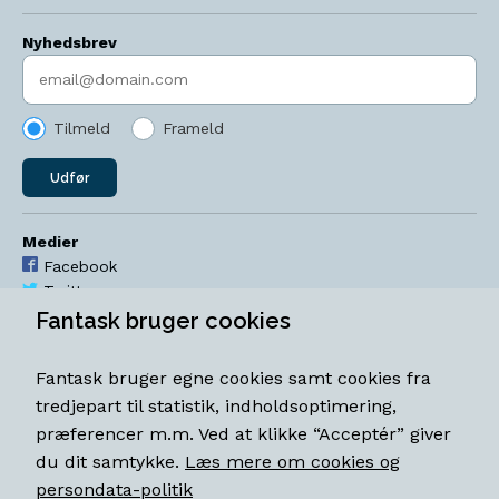
Nyhedsbrev
Indtast søgeord
Tilmeld
Frameld
Udfør
Medier
Facebook
Twitter
YouTube
Fantask bruger cookies
Instagram
Fantask bruger egne cookies samt cookies fra
Åbningstider
tredjepart til statistik, indholdsoptimering,
Mandag-torsdag 11-18
præferencer m.m. Ved at klikke “Acceptér” giver
Fredag 11-18.30
du dit samtykke.
Læs mere om cookies og
Lørdag 11-15
persondata-politik