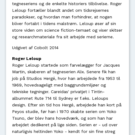
tegneseriens og de enkelte historiers tilblivelse. Roger
Leloup fortæller blandt andet om tidsrejsernes
paradokser, og hvordan man forhindrer, at nogen
bliver fortabt i tidens malstrøm. Leloup øser af sin
store viden om science fiction-temaet og viser skitser
og researchmateriale fra sit arbejde med serierne.
Udgivet af Cobolt 2014
Roger Leloup
Roger Leloup startede som farvelægger for Jacques
Martin, skaberen af tegneserien Alix. Senere fik han
job på Studios Hergé, hvor han arbejdede fra 1953 til
1969, hovedsageligt med baggrundsmiljøer og
tekniske tegninger. Careidas' privatjet i Tintin-
albummet Rute 714 til Sydney er f.eks. Leloups
design. Efter sin tid hos Hergé, arbejdede han kort på
Peyos studie, før han i 1970 skabte serien om Yoko
Tsuno, der blev hans hovedværk, og som han har
arbejdet dedikeret på lige siden. Serien er - ud over
naturligvis heltinden Yoko - kendt for sin fine streg