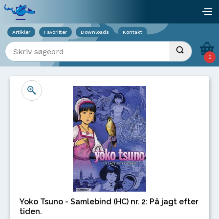
Viser overlay for indkøbskurv
åb
Artikler
Favoritter
Downloads
Kontakt
Indtast søgeord
Udfør søgnin
0
Yoko Tsuno - Samlebind (HC) nr. 2: På jagt efter
tiden.