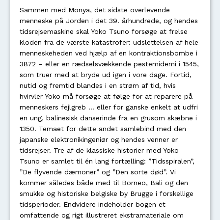
Sammen med Monya, det sidste overlevende
menneske på Jorden i det 39. århundrede, og hendes
tidsrejsemaskine skal Yoko Tsuno forsøge at frelse
kloden fra de værste katastrofer: udslettelsen af hele
menneskeheden ved hjælp af en kontraktionsbombe i
3872 – eller en rædselsvækkende pestemidemi i 1545,
som truer med at bryde ud igen i vore dage. Fortid,
nutid og fremtid blandes i en strøm af tid, hvis
hvirvler Yoko må forsøge at følge for at reparere på
menneskers fejlgreb ... eller for ganske enkelt at udfri
en ung, balinesisk danserinde fra en grusom skæbne i
1350. Temaet for dette andet samlebind med den
japanske elektronikingeniør og hendes venner er
tidsrejser. Tre af de klassiske historier med Yoko
Tsuno er samlet til én lang fortælling: ”Tidsspiralen”,
”De flyvende dæmoner” og ”Den sorte død”. Vi
kommer således både med til Borneo, Bali og den
smukke og historiske belgiske by Brugge i forskellige
tidsperioder. Endvidere indeholder bogen et
omfattende og rigt illustreret ekstramateriale om