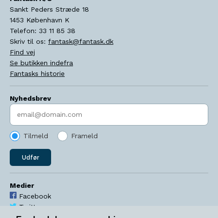
Sankt Peders Stræde 18
1453
København K
Telefon:
33 11 85 38
Skriv til os:
fantask@fantask.dk
Find vej
Se butikken indefra
Fantasks historie
Nyhedsbrev
Indtast søgeord
Tilmeld
Frameld
Udfør
Medier
Facebook
Twitter
YouTube