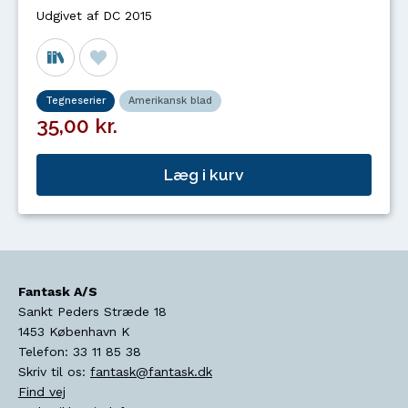
Udgivet af DC 2015
Tegneserier
Amerikansk blad
35,00 kr.
Læg i kurv
Fantask A/S
Sankt Peders Stræde 18
1453
København K
Telefon:
33 11 85 38
Skriv til os:
fantask@fantask.dk
Find vej