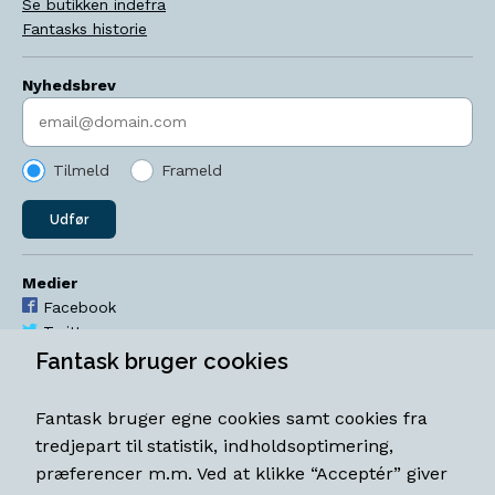
Se butikken indefra
Fantasks historie
Nyhedsbrev
Indtast søgeord
Tilmeld
Frameld
Udfør
Medier
Facebook
Twitter
YouTube
Fantask bruger cookies
Instagram
Fantask bruger egne cookies samt cookies fra
Åbningstider
tredjepart til statistik, indholdsoptimering,
Mandag-torsdag 11-18
præferencer m.m. Ved at klikke “Acceptér” giver
Fredag 11-18.30