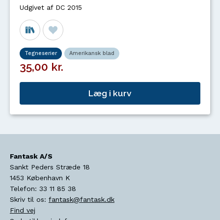
Udgivet af DC 2015
Tegneserier
Amerikansk blad
35,00 kr.
Læg i kurv
Fantask A/S
Sankt Peders Stræde 18
1453
København K
Telefon:
33 11 85 38
Skriv til os:
fantask@fantask.dk
Find vej