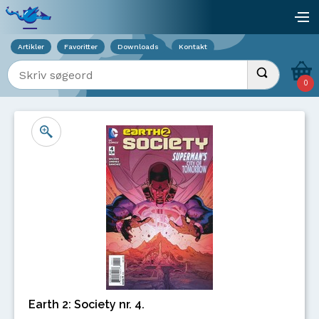
Viser overlay for indkøbskurv
åb
Artikler
Favoritter
Downloads
Kontakt
Indtast søgeord
Udfør søgnin
0
Earth 2: Society nr. 4.