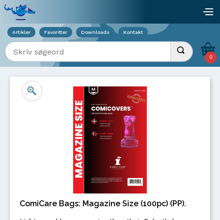
Viser overlay for indkøbskurv
åb
Artikler
Favoritter
Downloads
Kontakt
Indtast søgeord
Udfør søgnin
0
ComiCare Bags: Magazine Size (100pc) (PP).