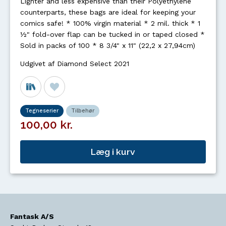
Lighter and less expensive than their Polyethylene
counterparts, these bags are ideal for keeping your
comics safe! * 100% virgin material * 2 mil. thick * 1
½" fold-over flap can be tucked in or taped closed *
Sold in packs of 100 * 8 3/4" x 11" (22,2 x 27,94cm)
Udgivet af Diamond Select 2021
Tegneserier
Tilbehør
100,00 kr.
Læg i kurv
Fantask A/S