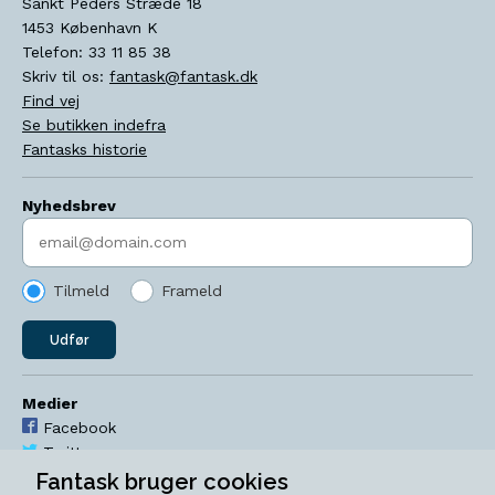
Sankt Peders Stræde 18
1453
København K
Telefon:
33 11 85 38
Skriv til os:
fantask@fantask.dk
Find vej
Se butikken indefra
Fantasks historie
Nyhedsbrev
Indtast søgeord
Tilmeld
Frameld
Udfør
Medier
Facebook
Twitter
YouTube
Fantask bruger cookies