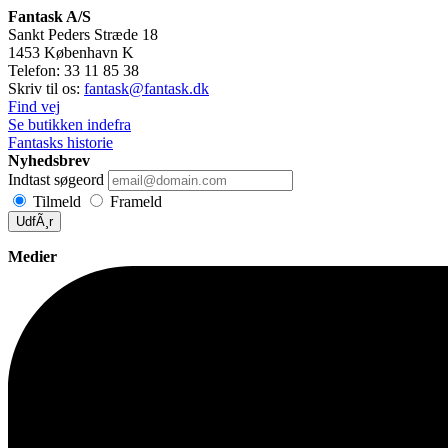
Fantask A/S
Sankt Peders Stræde 18
1453
København K
Telefon:
33 11 85 38
Skriv til os:
fantask@fantask.dk
Find vej
Se butikken indefra
Fantasks historie
Nyhedsbrev
Indtast søgeord
Tilmeld
Frameld
UdfÃ¸r
Medier