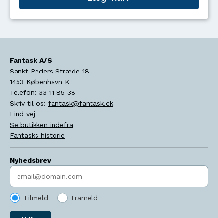
Fantask A/S
Sankt Peders Stræde 18
1453
København K
Telefon:
33 11 85 38
Skriv til os:
fantask@fantask.dk
Find vej
Se butikken indefra
Fantasks historie
Nyhedsbrev
Indtast søgeord
Tilmeld
Frameld