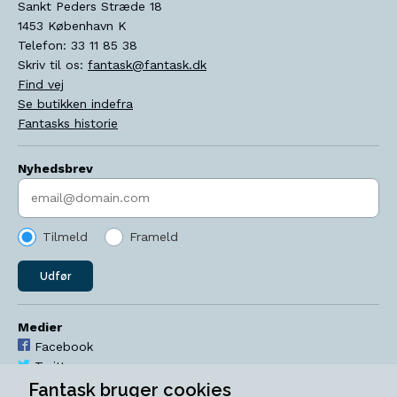
Sankt Peders Stræde 18
1453
København K
Telefon:
33 11 85 38
Skriv til os:
fantask@fantask.dk
Find vej
Se butikken indefra
Fantasks historie
Nyhedsbrev
Indtast søgeord
Tilmeld
Frameld
Udfør
Medier
Facebook
Twitter
YouTube
Fantask bruger cookies