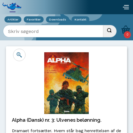
Viser overlay for indkøbskurv
åb
Artikler
Favoritter
Downloads
Kontakt
Indtast søgeord
Udfør søgnin
0
Alpha (Dansk) nr. 3: Ulvenes belønning.
Dramaet fortsætter. Hvem står bag henrettelsen af de